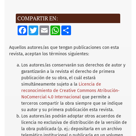
COMPARTIR EN:
F
T
E
W
S
a
w
m
h
h
c
i
a
a
a
e
t
i
t
r
b
t
l
s
e
Aquellos autores/as que tengan publicaciones con esta
o
e
A
revista, aceptan los términos siguientes:
o
r
p
k
p
Los autores/as conservarán sus derechos de autor y
garantizarán a la revista el derecho de primera
publicación de su obra, el cuál estará
simultáneamente sujeto a la
Licencia de
reconocimiento de Creative Commons Atribución-
NoComercial 4.0 Internacional
que permite a
terceros compartir la obra siempre que se indique
su autor y su primera publicación esta revista.
Los autores/as podrán adoptar otros acuerdos de
licencia no exclusiva de distribución de la versión de
la obra publicada (p. ej.: depositarla en un archivo
telemático institucional o publicarla en un volumen