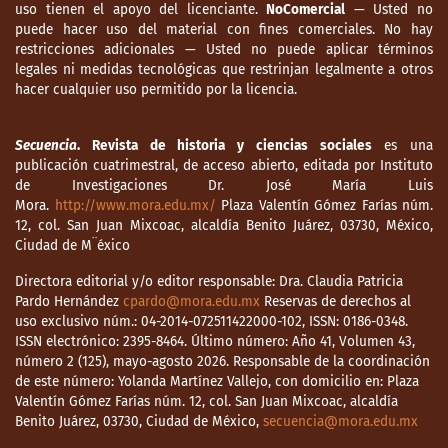
uso tienen el apoyo del licenciante.
NoComercial
— Usted no
puede hacer uso del material con fines comerciales. No hay
restricciones adicionales — Usted no puede aplicar términos
legales ni medidas tecnológicas que restrinjan legalmente a otros
hacer cualquier uso permitido por la licencia.
Secuencia
. Revista de historia y ciencias sociales
es una
publicación cuatrimestral, de acceso abierto, editada por Instituto
de Investigaciones Dr. José María Luis
Mora.
http://www.mora.edu.mx/
Plaza Valentín Gómez Farías núm.
12, col. San Juan Mixcoac, alcaldía Benito Juárez, 03730, México,
Ciudad de M¨éxico
Directora editorial y/o editor responsable: Dra. Claudia Patricia
Pardo Hernández
cpardo@mora.edu.mx
Reservas de derechos al
uso exclusivo núm.: 04-2014-072511422000-102, ISSN: 0186-0348.
ISSN electrónico: 2395-8464. Último número: Año 41, Volumen 43,
número 2 (125), mayo-agosto 2026. Responsable de la coordinación
de este número: Yolanda Martínez Vallejo, con domicilio en: Plaza
Valentín Gómez Farías núm. 12, col. San Juan Mixcoac, alcaldía
Benito Juárez, 03730, Ciudad de México,
secuencia@mora.edu.mx