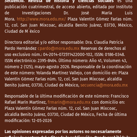
Secuencia
. Revista de historia y ciencias sociales
es una
publicación cuatrimestral, de acceso abierto, editada por Instituto
de Investigaciones Dr. José María Luis
Mora.
http://www.mora.edu.mx/
Plaza Valentín Gómez Farías núm.
12, col. San Juan Mixcoac, alcaldía Benito Juárez, 03730, México,
Ciudad de M¨éxico
Directora editorial y/o editor responsable: Dra. Claudia Patricia
Pardo Hernández
cpardo@mora.edu.mx
Reservas de derechos al
uso exclusivo núm.: 04-2014-072511422000-102, ISSN: 0186-0348.
ISSN electrónico: 2395-8464. Último número: Año 41, Volumen 43,
número 2 (125), mayo-agosto 2026. Responsable de la coordinación
de este número: Yolanda Martínez Vallejo, con domicilio en: Plaza
Valentín Gómez Farías núm. 12, col. San Juan Mixcoac, alcaldía
Benito Juárez, 03730, Ciudad de México,
secuencia@mora.edu.mx
Responsable de la última modificación de este número: Francisco
Rafael Marín Martínez,
frmarin@mora.edu.mx
con domicilio en:
Plaza Valentín Gómez Farías núm. 12, col. San Juan Mixcoac,
alcaldía Benito Juárez, 03730, Ciudad de México, Fecha de última
modificación: 12-05-2026
Las opiniones expresadas por los autores no necesariamente