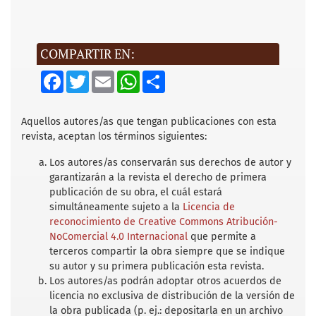
COMPARTIR EN:
F
T
E
W
S
a
w
m
h
h
c
i
a
a
a
e
t
i
t
r
b
t
l
s
e
Aquellos autores/as que tengan publicaciones con esta
o
e
A
revista, aceptan los términos siguientes:
o
r
p
k
p
Los autores/as conservarán sus derechos de autor y
garantizarán a la revista el derecho de primera
publicación de su obra, el cuál estará
simultáneamente sujeto a la
Licencia de
reconocimiento de Creative Commons Atribución-
NoComercial 4.0 Internacional
que permite a
terceros compartir la obra siempre que se indique
su autor y su primera publicación esta revista.
Los autores/as podrán adoptar otros acuerdos de
licencia no exclusiva de distribución de la versión de
la obra publicada (p. ej.: depositarla en un archivo