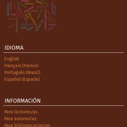
colonia
género
trabajo
porfiriato
historia
Veracruz
revolución
periodismo
historiografía
Estados Unidos
Argentina
elecciones
biografía
siglo XIX
prensa
partidos políticos
democracia
.
latinoamérica
Cuba
Haití
Perú
independencia
Estado
historia oral
México
Brasil
España
mujer
Chile
Caribe
IDIOMA
English
Français (France)
Português (Brasil)
Español (España)
INFORMACIÓN
Para lectores/as
Para autores/as
Para bibliotecarios/as