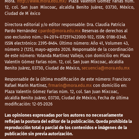
Mora.
http://www.mora.edu.mx/
Plaza Valentín Gómez Farías núm.
12, col. San Juan Mixcoac, alcaldía Benito Juárez, 03730, México,
Ciudad de M¨éxico
Directora editorial y/o editor responsable: Dra. Claudia Patricia
Pardo Hernández
cpardo@mora.edu.mx
Reservas de derechos al
uso exclusivo núm.: 04-2014-072511422000-102, ISSN: 0186-0348.
ISSN electrónico: 2395-8464. Último número: Año 41, Volumen 43,
número 2 (125), mayo-agosto 2026. Responsable de la coordinación
de este número: Yolanda Martínez Vallejo, con domicilio en: Plaza
Valentín Gómez Farías núm. 12, col. San Juan Mixcoac, alcaldía
Benito Juárez, 03730, Ciudad de México,
secuencia@mora.edu.mx
Responsable de la última modificación de este número: Francisco
Rafael Marín Martínez,
frmarin@mora.edu.mx
con domicilio en:
Plaza Valentín Gómez Farías núm. 12, col. San Juan Mixcoac,
alcaldía Benito Juárez, 03730, Ciudad de México, Fecha de última
modificación: 12-05-2026
Las opiniones expresadas por los autores no necesariamente
reflejan la postura del editor de la publicación. Queda prohibida la
reproducción total o parcial de los contenidos e imágenes de la
publicación sin previa autorización.