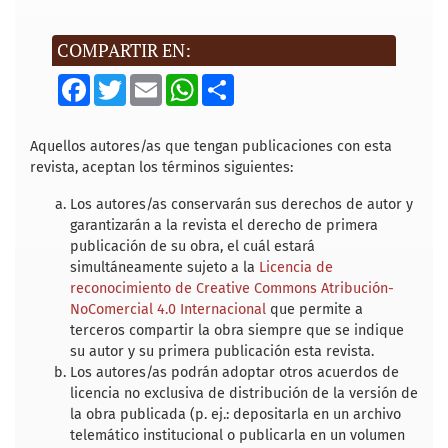
COMPARTIR EN:
F
T
E
W
S
a
w
m
h
h
c
i
a
a
a
e
t
i
t
r
b
t
l
s
e
Aquellos autores/as que tengan publicaciones con esta
o
e
A
revista, aceptan los términos siguientes:
o
r
p
k
p
Los autores/as conservarán sus derechos de autor y
garantizarán a la revista el derecho de primera
publicación de su obra, el cuál estará
simultáneamente sujeto a la
Licencia de
reconocimiento de Creative Commons Atribución-
NoComercial 4.0 Internacional
que permite a
terceros compartir la obra siempre que se indique
su autor y su primera publicación esta revista.
Los autores/as podrán adoptar otros acuerdos de
licencia no exclusiva de distribución de la versión de
la obra publicada (p. ej.: depositarla en un archivo
telemático institucional o publicarla en un volumen