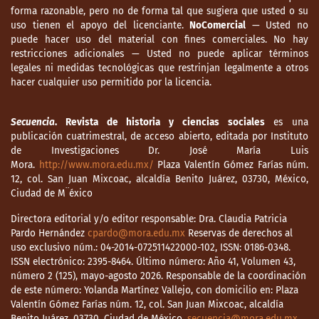
forma razonable, pero no de forma tal que sugiera que usted o su
uso tienen el apoyo del licenciante.
NoComercial
— Usted no
puede hacer uso del material con fines comerciales. No hay
restricciones adicionales — Usted no puede aplicar términos
legales ni medidas tecnológicas que restrinjan legalmente a otros
hacer cualquier uso permitido por la licencia.
Secuencia
. Revista de historia y ciencias sociales
es una
publicación cuatrimestral, de acceso abierto, editada por Instituto
de Investigaciones Dr. José María Luis
Mora.
http://www.mora.edu.mx/
Plaza Valentín Gómez Farías núm.
12, col. San Juan Mixcoac, alcaldía Benito Juárez, 03730, México,
Ciudad de M¨éxico
Directora editorial y/o editor responsable: Dra. Claudia Patricia
Pardo Hernández
cpardo@mora.edu.mx
Reservas de derechos al
uso exclusivo núm.: 04-2014-072511422000-102, ISSN: 0186-0348.
ISSN electrónico: 2395-8464. Último número: Año 41, Volumen 43,
número 2 (125), mayo-agosto 2026. Responsable de la coordinación
de este número: Yolanda Martínez Vallejo, con domicilio en: Plaza
Valentín Gómez Farías núm. 12, col. San Juan Mixcoac, alcaldía
Benito Juárez, 03730, Ciudad de México,
secuencia@mora.edu.mx