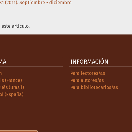
 81 (2011): Septiembre - diciembre
este artículo.
MA
INFORMACIÓN
h
Para lectores/as
is (France)
Para autores/as
uês (Brasil)
Para bibliotecarios/as
ol (España)