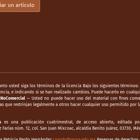
iar un artículo
anto usted siga los términos de la licencia Bajo los siguientes términos:
ncia, e indicando si se han realizado cambios. Puede hacerlo en cualqui
.
NoComercial
— Usted no puede hacer uso del material con fines comer
s que restrinjan legalmente a otros hacer cualquier uso permitido por la
s
es una publicación cuatrimestral, de acceso abierto, editada por
Farías núm. 12, col. San Juan Mixcoac, alcaldía Benito Juárez, 03730, M
dia Patricia Pardo Hernández
cpardo@mora.edu.mx
Reservas de derechos a