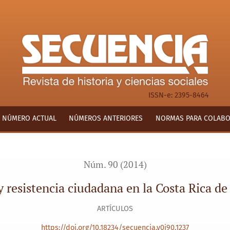
la Costa Rica de finales del siglo XIX
ISSN-e: 2395-8464
NÚMERO ACTUAL
NÚMEROS ANTERIORES
NORMAS PARA COLAB
Núm. 90 (2014)
resistencia ciudadana en la Costa Rica de 
ARTÍCULOS
https://doi.org/10.18234/secuencia.v0i90.1237