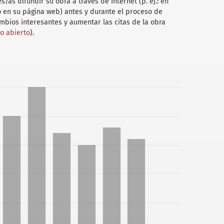
/as difundir su obra a través de Internet (p. ej.: en
 o en su página web) antes y durante el proceso de
ambios interesantes y aumentar las citas de la obra
so abierto
).