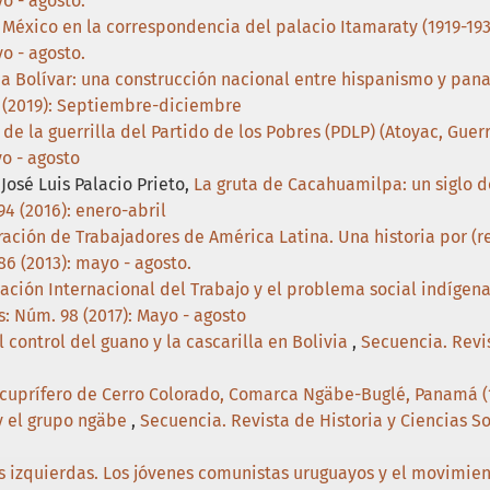
o - agosto.
 México en la correspondencia del palacio Itamaraty (1919-19
o - agosto.
a Bolívar: una construcción nacional entre hispanismo y pa
5 (2019): Septiembre-diciembre
 de la guerrilla del Partido de los Pobres (PDLP) (Atoyac, Guer
yo - agosto
osé Luis Palacio Prieto,
La gruta de Cacahuamilpa: un siglo d
94 (2016): enero-abril
ación de Trabajadores de América Latina. Una historia por (re
86 (2013): mayo - agosto.
ación Internacional del Trabajo y el problema social indígen
s: Núm. 98 (2017): Mayo - agosto
 control del guano y la cascarilla en Bolivia
,
Secuencia. Revis
 cuprífero de Cerro Colorado, Comarca Ngäbe-Buglé, Panamá (
y el grupo ngäbe
,
Secuencia. Revista de Historia y Ciencias So
s izquierdas. Los jóvenes comunistas uruguayos y el movimien