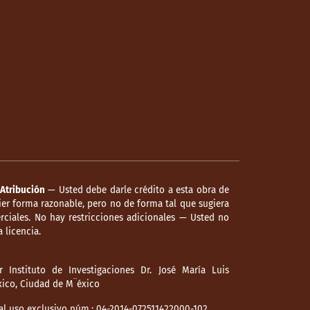
Atribución
— Usted debe darle crédito a esta obra de
er forma razonable, pero no de forma tal que sugiera
ciales. No hay restricciones adicionales — Usted no
 licencia.
 Instituto de Investigaciones Dr. José María Luis
éxico, Ciudad de M¨éxico
l uso exclusivo núm.: 04-2014-072511422000-102,