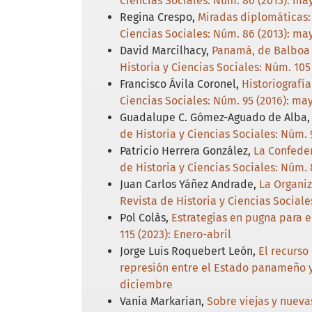
Ciencias Sociales: Núm. 86 (2013): may
Regina Crespo,
Miradas diplomáticas:
Ciencias Sociales: Núm. 86 (2013): may
David Marcilhacy,
Panamá, de Balboa 
Historia y Ciencias Sociales: Núm. 10
Francisco Ávila Coronel,
Historiografía
Ciencias Sociales: Núm. 95 (2016): ma
Guadalupe C. Gómez-Aguado de Alba, J
de Historia y Ciencias Sociales: Núm. 
Patricio Herrera González,
La Confeder
de Historia y Ciencias Sociales: Núm. 
Juan Carlos Yáñez Andrade,
La Organiz
Revista de Historia y Ciencias Sociale
Pol Colàs,
Estrategias en pugna para el
115 (2023): Enero-abril
Jorge Luis Roquebert León,
El recurso
represión entre el Estado panameño 
diciembre
Vania Markarian,
Sobre viejas y nueva