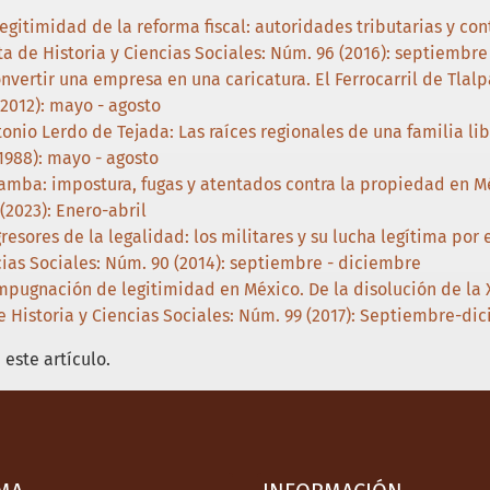
legitimidad de la reforma fiscal: autoridades tributarias y c
a de Historia y Ciencias Sociales: Núm. 96 (2016): septiembre
vertir una empresa en una caricatura. El Ferrocarril de Tlal
(2012): mayo - agosto
tonio Lerdo de Tejada: Las raíces regionales de una familia li
(1988): mayo - agosto
amba: impostura, fugas y atentados contra la propiedad en M
(2023): Enero-abril
resores de la legalidad: los militares y su lucha legítima por
cias Sociales: Núm. 90 (2014): septiembre - diciembre
mpugnación de legitimidad en México. De la disolución de la 
e Historia y Ciencias Sociales: Núm. 99 (2017): Septiembre-di
este artículo.