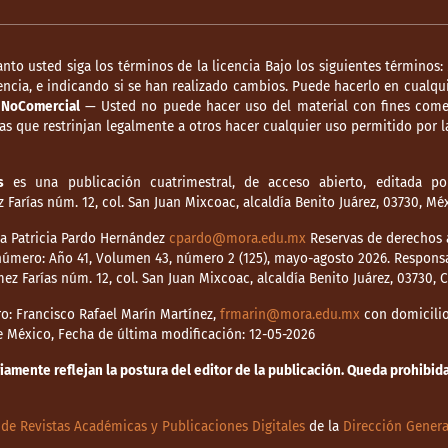
anto usted siga los términos de la licencia Bajo los siguientes términos:
ncia, e indicando si se han realizado cambios. Puede hacerlo en cualqui
.
NoComercial
— Usted no puede hacer uso del material con fines comer
s que restrinjan legalmente a otros hacer cualquier uso permitido por la
s
es una publicación cuatrimestral, de acceso abierto, editada por
Farías núm. 12, col. San Juan Mixcoac, alcaldía Benito Juárez, 03730, M
dia Patricia Pardo Hernández
cpardo@mora.edu.mx
Reservas de derechos a
o número: Año 41, Volumen 43, número 2 (125), mayo-agosto 2026. Respons
mez Farías núm. 12, col. San Juan Mixcoac, alcaldía Benito Juárez, 03730,
o: Francisco Rafael Marín Martínez,
frmarin@mora.edu.mx
con domicilio 
de México, Fecha de última modificación: 12-05-2026
mente reflejan la postura del editor de la publicación. Queda prohibida 
de Revistas Académicas y Publicaciones Digitales
de la
Dirección Genera