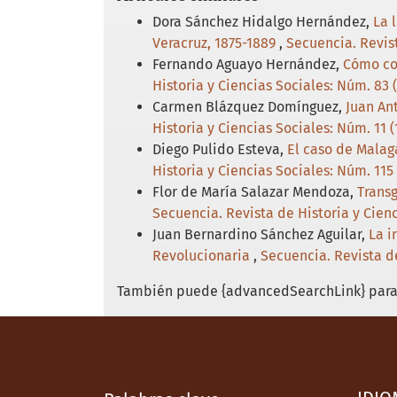
Dora Sánchez Hidalgo Hernández,
La 
Veracruz, 1875-1889
,
Secuencia. Revist
Fernando Aguayo Hernández,
Cómo con
Historia y Ciencias Sociales: Núm. 83 
Carmen Blázquez Domínguez,
Juan An
Historia y Ciencias Sociales: Núm. 11 
Diego Pulido Esteva,
El caso de Malag
Historia y Ciencias Sociales: Núm. 115 
Flor de María Salazar Mendoza,
Transg
Secuencia. Revista de Historia y Cien
Juan Bernardino Sánchez Aguilar,
La i
Revolucionaria
,
Secuencia. Revista d
También puede {advancedSearchLink} para 