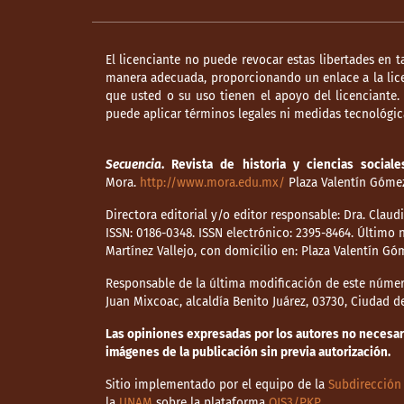
El licenciante no puede revocar estas libertades en t
manera adecuada, proporcionando un enlace a la lice
que usted o su uso tienen el apoyo del licenciante
puede aplicar términos legales ni medidas tecnológica
Secuencia
. Revista de historia y ciencias sociale
Mora.
http://www.mora.edu.mx/
Plaza Valentín Gómez 
Directora editorial y/o editor responsable: Dra. Clau
ISSN: 0186-0348. ISSN electrónico: 2395-8464. Últim
Martínez Vallejo, con domicilio en: Plaza Valentín Gó
Responsable de la última modificación de este númer
Juan Mixcoac, alcaldía Benito Juárez, 03730, Ciudad 
Las opiniones expresadas por los autores no necesaria
imágenes de la publicación sin previa autorización.
Sitio implementado por el equipo de la
Subdirección 
la
UNAM
sobre la plataforma
OJS3/PKP
.