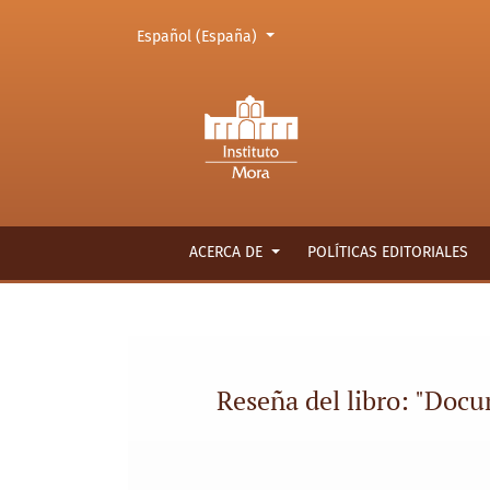
Cambiar el idioma. El actual es:
Español (España)
Reseña del libro: &quot;Documentos relativos
ACERCA DE
POLÍTICAS EDITORIALES
Reseña del libro: "Docu