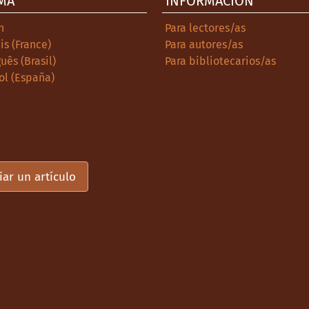
MA
INFORMACIÓN
h
Para lectores/as
is (France)
Para autores/as
uês (Brasil)
Para bibliotecarios/as
ol (España)
iar un artículo