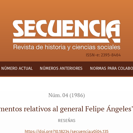
 al general Felipe Ángeles&quot;, Matute, Álvaro, comp.
ISSN-e: 2395-8464
NÚMERO ACTUAL
NÚMEROS ANTERIORES
NORMAS PARA COLAB
Núm. 04 (1986)
mentos relativos al general Felipe Ángeles
RESEÑAS
https://doi.org/10.18234/secuencia.v0i04.135