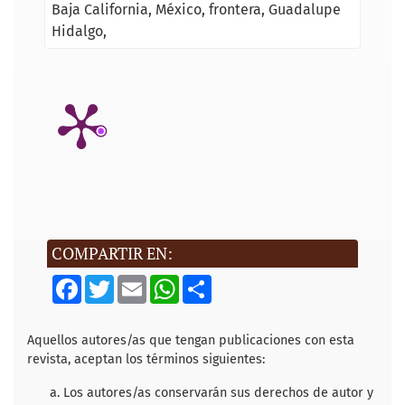
Baja California
México
frontera
Guadalupe
Hidalgo
COMPARTIR EN:
F
T
E
W
S
a
w
m
h
h
c
i
a
a
a
e
t
i
t
r
b
t
l
s
e
Aquellos autores/as que tengan publicaciones con esta
o
e
A
revista, aceptan los términos siguientes:
o
r
p
k
p
Los autores/as conservarán sus derechos de autor y