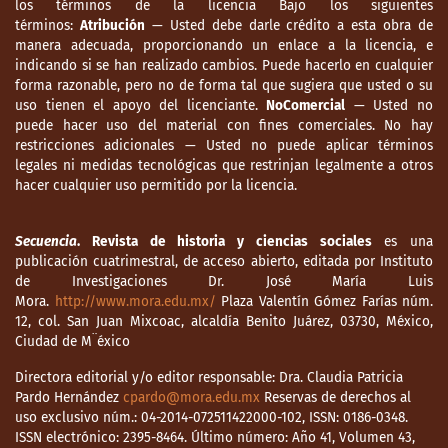
los términos de la licencia Bajo los siguientes
términos:
Atribución
— Usted debe darle crédito a esta obra de
manera adecuada, proporcionando un enlace a la licencia, e
indicando si se han realizado cambios. Puede hacerlo en cualquier
forma razonable, pero no de forma tal que sugiera que usted o su
uso tienen el apoyo del licenciante.
NoComercial
— Usted no
puede hacer uso del material con fines comerciales. No hay
restricciones adicionales — Usted no puede aplicar términos
legales ni medidas tecnológicas que restrinjan legalmente a otros
hacer cualquier uso permitido por la licencia.
Secuencia
. Revista de historia y ciencias sociales
es una
publicación cuatrimestral, de acceso abierto, editada por Instituto
de Investigaciones Dr. José María Luis
Mora.
http://www.mora.edu.mx/
Plaza Valentín Gómez Farías núm.
12, col. San Juan Mixcoac, alcaldía Benito Juárez, 03730, México,
Ciudad de M¨éxico
Directora editorial y/o editor responsable: Dra. Claudia Patricia
Pardo Hernández
cpardo@mora.edu.mx
Reservas de derechos al
uso exclusivo núm.: 04-2014-072511422000-102, ISSN: 0186-0348.
ISSN electrónico: 2395-8464. Último número: Año 41, Volumen 43,