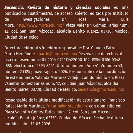
Secuencia
. Revista de historia y ciencias sociales
es una
publicación cuatrimestral, de acceso abierto, editada por Instituto
de Investigaciones Dr. José María Luis
Mora.
http://www.mora.edu.mx/
Plaza Valentín Gómez Farías núm.
12, col. San Juan Mixcoac, alcaldía Benito Juárez, 03730, México,
Ciudad de M¨éxico
Directora editorial y/o editor responsable: Dra. Claudia Patricia
Pardo Hernández
cpardo@mora.edu.mx
Reservas de derechos al
uso exclusivo núm.: 04-2014-072511422000-102, ISSN: 0186-0348.
ISSN electrónico: 2395-8464. Último número: Año 41, Volumen 43,
número 2 (125), mayo-agosto 2026. Responsable de la coordinación
de este número: Yolanda Martínez Vallejo, con domicilio en: Plaza
Valentín Gómez Farías núm. 12, col. San Juan Mixcoac, alcaldía
Benito Juárez, 03730, Ciudad de México,
secuencia@mora.edu.mx
Responsable de la última modificación de este número: Francisco
Rafael Marín Martínez,
frmarin@mora.edu.mx
con domicilio en:
Plaza Valentín Gómez Farías núm. 12, col. San Juan Mixcoac,
alcaldía Benito Juárez, 03730, Ciudad de México, Fecha de última
modificación: 12-05-2026