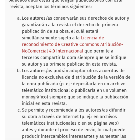
Aquellos autores/as que tengan publicaciones con esta
o
e
A
revista, aceptan los términos siguientes:
o
r
p
k
p
Los autores/as conservarán sus derechos de autor y
garantizarán a la revista el derecho de primera
publicación de su obra, el cuál estará
simultáneamente sujeto a la
Licencia de
reconocimiento de Creative Commons Atribución-
NoComercial 4.0 Internacional
que permite a
terceros compartir la obra siempre que se indique
su autor y su primera publicación esta revista.
Los autores/as podrán adoptar otros acuerdos de
licencia no exclusiva de distribución de la versión de
la obra publicada (p. ej.: depositarla en un archivo
telemático institucional o publicarla en un volumen
monográfico) siempre que se indique la publicación
inicial en esta revista.
Se permite y recomienda a los autores/as difundir
su obra a través de Internet (p. ej.: en archivos
telemáticos institucionales o en su página web)
antes y durante el proceso de envío, lo cual puede
producir intercambios interesantes y aumentar las