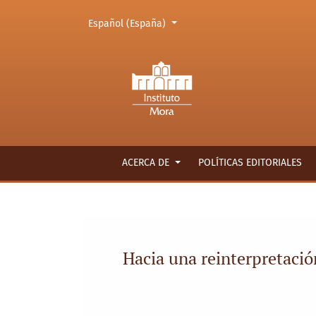
Cambiar el idioma. El actual es:
Español (España)
Hacia una reinterpretación de la historia no
ACERCA DE
POLÍTICAS EDITORIALES
Hacia una reinterpretació