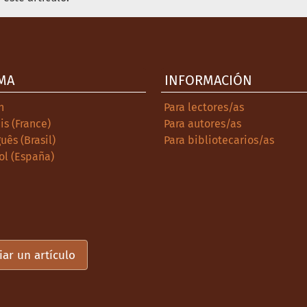
MA
INFORMACIÓN
h
Para lectores/as
is (France)
Para autores/as
uês (Brasil)
Para bibliotecarios/as
ol (España)
iar un artículo