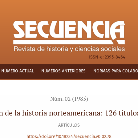
rteamericana: 126 títulos en bibliotecas mexicanas
ISSN-e: 2395-8464
NÚMERO ACTUAL
NÚMEROS ANTERIORES
NORMAS PARA COLAB
Núm. 02 (1985)
n de la historia norteamericana: 126 título
ARTÍCULOS
https://doi.org/10.18234/secuencia.v0i02.78