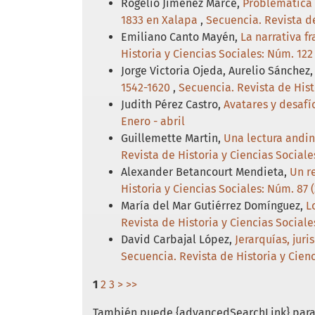
Rogelio Jiménez Marce,
Problemática 
1833 en Xalapa
,
Secuencia. Revista de
Emiliano Canto Mayén,
La narrativa f
Historia y Ciencias Sociales: Núm. 122
Jorge Victoria Ojeda, Aurelio Sánchez
1542-1620
,
Secuencia. Revista de Hist
Judith Pérez Castro,
Avatares y desafí
Enero - abril
Guillemette Martin,
Una lectura andin
Revista de Historia y Ciencias Social
Alexander Betancourt Mendieta,
Un r
Historia y Ciencias Sociales: Núm. 87
María del Mar Gutiérrez Domínguez,
L
Revista de Historia y Ciencias Sociale
David Carbajal López,
Jerarquías, jur
Secuencia. Revista de Historia y Cienc
1
2
3
>
>>
También puede {advancedSearchLink} para 