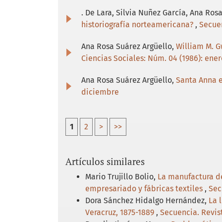
. De Lara, Silvia Nuñez García, Ana Ro
historiografía norteamericana?
,
Secuen
Ana Rosa Suárez Argüello,
William M. G
Ciencias Sociales: Núm. 04 (1986): enero
Ana Rosa Suárez Argüello,
Santa Anna 
diciembre
1
2
>
>>
Artículos similares
Mario Trujillo Bolio,
La manufactura de 
empresariado y fábricas textiles
,
Sec
Dora Sánchez Hidalgo Hernández,
La 
Veracruz, 1875-1889
,
Secuencia. Revist