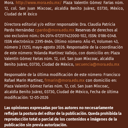
Mora.
http://www.mora.edu.mx/
Plaza Valentín Gómez Farías núm.
12, col. San Juan Mixcoac, alcaldía Benito Juárez, 03730, México,
Ciudad de M¨éxico
Directora editorial y/o editor responsable: Dra. Claudia Patricia
Pardo Hernández
cpardo@mora.edu.mx
Reservas de derechos al
uso exclusivo núm.: 04-2014-072511422000-102, ISSN: 0186-0348.
ISSN electrónico: 2395-8464. Último número: Año 41, Volumen 43,
número 2 (125), mayo-agosto 2026. Responsable de la coordinación
de este número: Yolanda Martínez Vallejo, con domicilio en: Plaza
Valentín Gómez Farías núm. 12, col. San Juan Mixcoac, alcaldía
Benito Juárez, 03730, Ciudad de México,
secuencia@mora.edu.mx
Responsable de la última modificación de este número: Francisco
Rafael Marín Martínez,
frmarin@mora.edu.mx
con domicilio en:
Plaza Valentín Gómez Farías núm. 12, col. San Juan Mixcoac,
alcaldía Benito Juárez, 03730, Ciudad de México, Fecha de última
modificación: 12-05-2026
Las opiniones expresadas por los autores no necesariamente
reflejan la postura del editor de la publicación. Queda prohibida la
reproducción total o parcial de los contenidos e imágenes de la
publicación sin previa autorización.