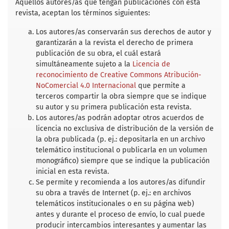
b
t
l
s
e
Aquellos autores/as que tengan publicaciones con esta
o
e
A
revista, aceptan los términos siguientes:
o
r
p
k
p
Los autores/as conservarán sus derechos de autor y
garantizarán a la revista el derecho de primera
publicación de su obra, el cuál estará
simultáneamente sujeto a la
Licencia de
reconocimiento de Creative Commons Atribución-
NoComercial 4.0 Internacional
que permite a
terceros compartir la obra siempre que se indique
su autor y su primera publicación esta revista.
Los autores/as podrán adoptar otros acuerdos de
licencia no exclusiva de distribución de la versión de
la obra publicada (p. ej.: depositarla en un archivo
telemático institucional o publicarla en un volumen
monográfico) siempre que se indique la publicación
inicial en esta revista.
Se permite y recomienda a los autores/as difundir
su obra a través de Internet (p. ej.: en archivos
telemáticos institucionales o en su página web)
antes y durante el proceso de envío, lo cual puede
producir intercambios interesantes y aumentar las