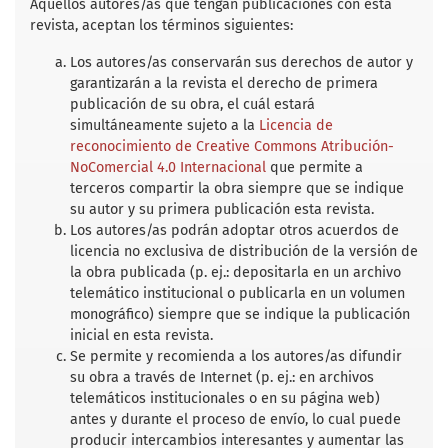
b
t
l
s
e
Aquellos autores/as que tengan publicaciones con esta
o
e
A
revista, aceptan los términos siguientes:
o
r
p
k
p
Los autores/as conservarán sus derechos de autor y
garantizarán a la revista el derecho de primera
publicación de su obra, el cuál estará
simultáneamente sujeto a la
Licencia de
reconocimiento de Creative Commons Atribución-
NoComercial 4.0 Internacional
que permite a
terceros compartir la obra siempre que se indique
su autor y su primera publicación esta revista.
Los autores/as podrán adoptar otros acuerdos de
licencia no exclusiva de distribución de la versión de
la obra publicada (p. ej.: depositarla en un archivo
telemático institucional o publicarla en un volumen
monográfico) siempre que se indique la publicación
inicial en esta revista.
Se permite y recomienda a los autores/as difundir
su obra a través de Internet (p. ej.: en archivos
telemáticos institucionales o en su página web)
antes y durante el proceso de envío, lo cual puede
producir intercambios interesantes y aumentar las