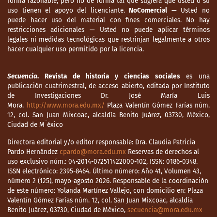
forma razonable, pero no de forma tal que sugiera que usted o su
uso tienen el apoyo del licenciante.
NoComercial
— Usted no
puede hacer uso del material con fines comerciales. No hay
restricciones adicionales — Usted no puede aplicar términos
legales ni medidas tecnológicas que restrinjan legalmente a otros
hacer cualquier uso permitido por la licencia.
Secuencia
. Revista de historia y ciencias sociales
es una
publicación cuatrimestral, de acceso abierto, editada por Instituto
de Investigaciones Dr. José María Luis
Mora.
http://www.mora.edu.mx/
Plaza Valentín Gómez Farías núm.
12, col. San Juan Mixcoac, alcaldía Benito Juárez, 03730, México,
Ciudad de M¨éxico
Directora editorial y/o editor responsable: Dra. Claudia Patricia
Pardo Hernández
cpardo@mora.edu.mx
Reservas de derechos al
uso exclusivo núm.: 04-2014-072511422000-102, ISSN: 0186-0348.
ISSN electrónico: 2395-8464. Último número: Año 41, Volumen 43,
número 2 (125), mayo-agosto 2026. Responsable de la coordinación
de este número: Yolanda Martínez Vallejo, con domicilio en: Plaza
Valentín Gómez Farías núm. 12, col. San Juan Mixcoac, alcaldía
Benito Juárez, 03730, Ciudad de México,
secuencia@mora.edu.mx