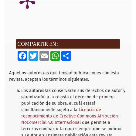
COMPARTIR EN:
F
T
E
W
S
a
w
m
h
h
c
i
a
a
a
e
t
i
t
r
b
t
l
s
e
Aquellos autores/as que tengan publicaciones con esta
o
e
A
revista, aceptan los términos siguientes:
o
r
p
k
p
Los autores/as conservarán sus derechos de autor y
garantizarán a la revista el derecho de primera
publicación de su obra, el cuál estará
simultáneamente sujeto a la
Licencia de
reconocimiento de Creative Commons Atribución-
NoComercial 4.0 Internacional
que permite a
terceros compartir la obra siempre que se indique
su autor y su primera publicación esta revista.