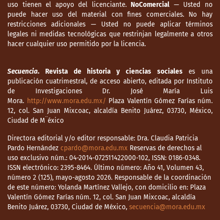
uso tienen el apoyo del licenciante.
NoComercial
— Usted no
puede hacer uso del material con fines comerciales. No hay
restricciones adicionales — Usted no puede aplicar términos
legales ni medidas tecnológicas que restrinjan legalmente a otros
hacer cualquier uso permitido por la licencia.
Secuencia
. Revista de historia y ciencias sociales
es una
publicación cuatrimestral, de acceso abierto, editada por Instituto
de Investigaciones Dr. José María Luis
Mora.
http://www.mora.edu.mx/
Plaza Valentín Gómez Farías núm.
12, col. San Juan Mixcoac, alcaldía Benito Juárez, 03730, México,
Ciudad de M¨éxico
Directora editorial y/o editor responsable: Dra. Claudia Patricia
Pardo Hernández
cpardo@mora.edu.mx
Reservas de derechos al
uso exclusivo núm.: 04-2014-072511422000-102, ISSN: 0186-0348.
ISSN electrónico: 2395-8464. Último número: Año 41, Volumen 43,
número 2 (125), mayo-agosto 2026. Responsable de la coordinación
de este número: Yolanda Martínez Vallejo, con domicilio en: Plaza
Valentín Gómez Farías núm. 12, col. San Juan Mixcoac, alcaldía
Benito Juárez, 03730, Ciudad de México,
secuencia@mora.edu.mx