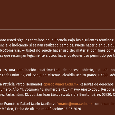
anto usted siga los términos de la licencia Bajo los siguientes términos:
ncia, e indicando si se han realizado cambios. Puede hacerlo en cualqui
.
NoComercial
— Usted no puede hacer uso del material con fines comer
s que restrinjan legalmente a otros hacer cualquier uso permitido por la
s
es una publicación cuatrimestral, de acceso abierto, editada por
Farías núm. 12, col. San Juan Mixcoac, alcaldía Benito Juárez, 03730, M
dia Patricia Pardo Hernández
cpardo@mora.edu.mx
Reservas de derechos a
o número: Año 41, Volumen 43, número 2 (125), mayo-agosto 2026. Respons
mez Farías núm. 12, col. San Juan Mixcoac, alcaldía Benito Juárez, 03730,
o: Francisco Rafael Marín Martínez,
frmarin@mora.edu.mx
con domicilio 
de México, Fecha de última modificación: 12-05-2026