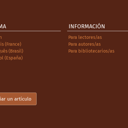
MA
INFORMACIÓN
h
Para lectores/as
is (France)
Para autores/as
uês (Brasil)
Para bibliotecarios/as
ol (España)
iar un artículo