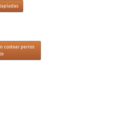
 tapiadas
n costear perros
te