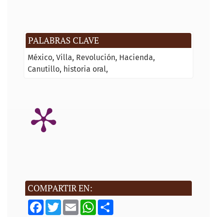
PALABRAS CLAVE
México
Villa
Revolución
Hacienda
Canutillo
historia oral
COMPARTIR EN:
F
T
E
W
S
a
w
m
h
h