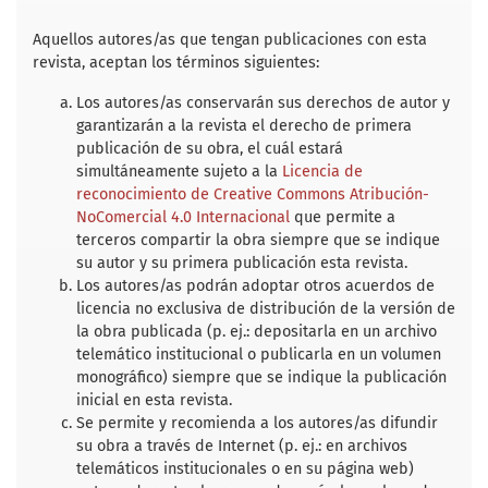
c
i
a
a
a
e
t
i
t
r
b
t
l
s
e
Aquellos autores/as que tengan publicaciones con esta
o
e
A
revista, aceptan los términos siguientes:
o
r
p
k
p
Los autores/as conservarán sus derechos de autor y
garantizarán a la revista el derecho de primera
publicación de su obra, el cuál estará
simultáneamente sujeto a la
Licencia de
reconocimiento de Creative Commons Atribución-
NoComercial 4.0 Internacional
que permite a
terceros compartir la obra siempre que se indique
su autor y su primera publicación esta revista.
Los autores/as podrán adoptar otros acuerdos de
licencia no exclusiva de distribución de la versión de
la obra publicada (p. ej.: depositarla en un archivo
telemático institucional o publicarla en un volumen
monográfico) siempre que se indique la publicación
inicial en esta revista.
Se permite y recomienda a los autores/as difundir
su obra a través de Internet (p. ej.: en archivos
telemáticos institucionales o en su página web)