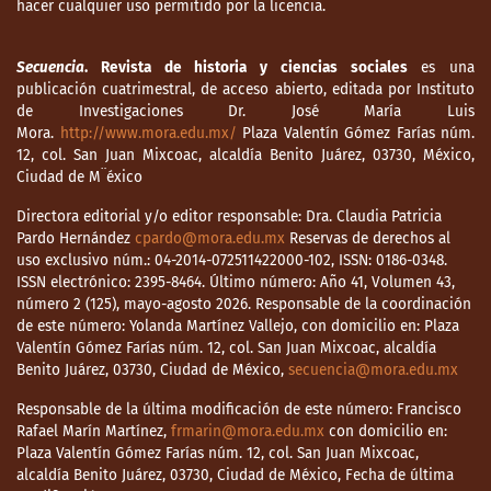
hacer cualquier uso permitido por la licencia.
Secuencia
. Revista de historia y ciencias sociales
es una
publicación cuatrimestral, de acceso abierto, editada por Instituto
de Investigaciones Dr. José María Luis
Mora.
http://www.mora.edu.mx/
Plaza Valentín Gómez Farías núm.
12, col. San Juan Mixcoac, alcaldía Benito Juárez, 03730, México,
Ciudad de M¨éxico
Directora editorial y/o editor responsable: Dra. Claudia Patricia
Pardo Hernández
cpardo@mora.edu.mx
Reservas de derechos al
uso exclusivo núm.: 04-2014-072511422000-102, ISSN: 0186-0348.
ISSN electrónico: 2395-8464. Último número: Año 41, Volumen 43,
número 2 (125), mayo-agosto 2026. Responsable de la coordinación
de este número: Yolanda Martínez Vallejo, con domicilio en: Plaza
Valentín Gómez Farías núm. 12, col. San Juan Mixcoac, alcaldía
Benito Juárez, 03730, Ciudad de México,
secuencia@mora.edu.mx
Responsable de la última modificación de este número: Francisco
Rafael Marín Martínez,
frmarin@mora.edu.mx
con domicilio en:
Plaza Valentín Gómez Farías núm. 12, col. San Juan Mixcoac,
alcaldía Benito Juárez, 03730, Ciudad de México, Fecha de última