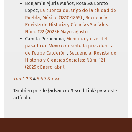
Benjamín Ajuria Muñoz, Rosalva Loreto
López,
La cuenca del trigo de la ciudad de
Puebla, México (1810-1855)
,
Secuencia.
Revista de Historia y Ciencias Sociales:
Núm. 122 (2025): Mayo-agosto
Camila Perochena,
Memoria y usos del
pasado en México durante la presidencia
de Felipe Calderón
,
Secuencia. Revista de
Historia y Ciencias Sociales: Núm. 121
(2025): Enero-abril
<<
<
1
2
3
4
5
6
7
8
>
>>
También puede {advancedSearchLink} para este
artículo.