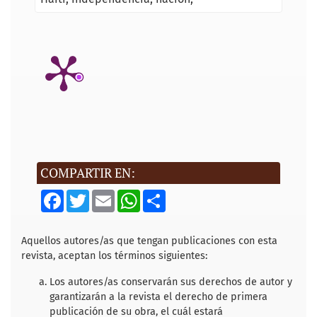
COMPARTIR EN:
F
T
E
W
S
a
w
m
h
h
c
i
a
a
a
e
t
i
t
r
b
t
l
s
e
Aquellos autores/as que tengan publicaciones con esta
o
e
A
revista, aceptan los términos siguientes:
o
r
p
k
p
Los autores/as conservarán sus derechos de autor y
garantizarán a la revista el derecho de primera
publicación de su obra, el cuál estará