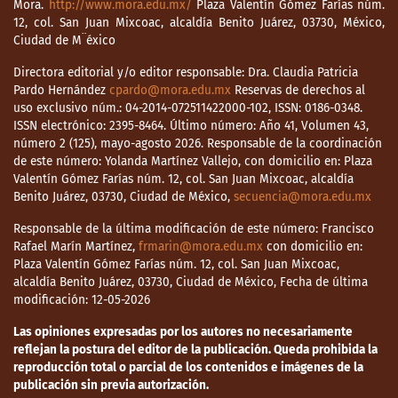
Mora.
http://www.mora.edu.mx/
Plaza Valentín Gómez Farías núm.
12, col. San Juan Mixcoac, alcaldía Benito Juárez, 03730, México,
Ciudad de M¨éxico
Directora editorial y/o editor responsable: Dra. Claudia Patricia
Pardo Hernández
cpardo@mora.edu.mx
Reservas de derechos al
uso exclusivo núm.: 04-2014-072511422000-102, ISSN: 0186-0348.
ISSN electrónico: 2395-8464. Último número: Año 41, Volumen 43,
número 2 (125), mayo-agosto 2026. Responsable de la coordinación
de este número: Yolanda Martínez Vallejo, con domicilio en: Plaza
Valentín Gómez Farías núm. 12, col. San Juan Mixcoac, alcaldía
Benito Juárez, 03730, Ciudad de México,
secuencia@mora.edu.mx
Responsable de la última modificación de este número: Francisco
Rafael Marín Martínez,
frmarin@mora.edu.mx
con domicilio en:
Plaza Valentín Gómez Farías núm. 12, col. San Juan Mixcoac,
alcaldía Benito Juárez, 03730, Ciudad de México, Fecha de última
modificación: 12-05-2026
Las opiniones expresadas por los autores no necesariamente
reflejan la postura del editor de la publicación. Queda prohibida la
reproducción total o parcial de los contenidos e imágenes de la
publicación sin previa autorización.