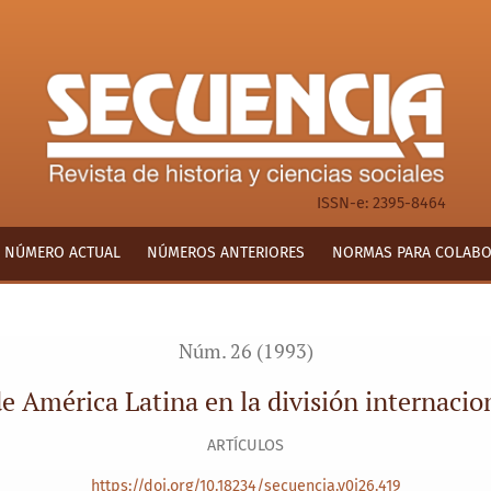
 internacional del trabajo
ISSN-e: 2395-8464
NÚMERO ACTUAL
NÚMEROS ANTERIORES
NORMAS PARA COLAB
Núm. 26 (1993)
de América Latina en la división internacion
ARTÍCULOS
https://doi.org/10.18234/secuencia.v0i26.419