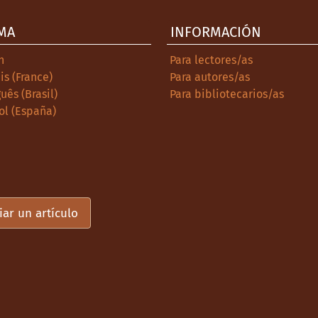
MA
INFORMACIÓN
h
Para lectores/as
is (France)
Para autores/as
uês (Brasil)
Para bibliotecarios/as
ol (España)
iar un artículo