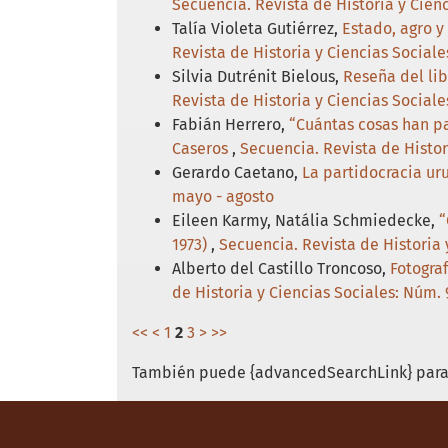
Secuencia. Revista de Historia y Cie
Talía Violeta Gutiérrez,
Estado, agro y
Revista de Historia y Ciencias Sociale
Silvia Dutrénit Bielous,
Reseña del lib
Revista de Historia y Ciencias Social
Fabián Herrero,
“Cuántas cosas han pa
Caseros
,
Secuencia. Revista de Histor
Gerardo Caetano,
La partidocracia ur
mayo - agosto
Eileen Karmy, Natália Schmiedecke,
“
1973)
,
Secuencia. Revista de Historia
Alberto del Castillo Troncoso,
Fotogra
de Historia y Ciencias Sociales: Núm. 
<<
<
1
2
3
>
>>
También puede {advancedSearchLink} para 