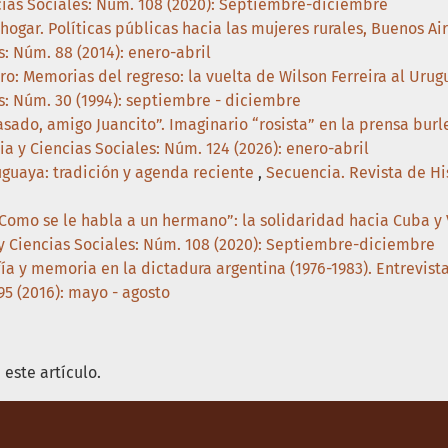
ncias Sociales: Núm. 108 (2020): Septiembre-diciembre
 hogar. Políticas públicas hacia las mujeres rurales, Buenos Ai
s: Núm. 88 (2014): enero-abril
ro: Memorias del regreso: la vuelta de Wilson Ferreira al Uru
es: Núm. 30 (1994): septiembre - diciembre
sado, amigo Juancito”. Imaginario “rosista” en la prensa burl
ia y Ciencias Sociales: Núm. 124 (2026): enero-abril
uguaya: tradición y agenda reciente
,
Secuencia. Revista de His
Como se le habla a un hermano”: la solidaridad hacia Cuba y
 y Ciencias Sociales: Núm. 108 (2020): Septiembre-diciembre
fía y memoria en la dictadura argentina (1976-1983). Entrevis
95 (2016): mayo - agosto
este artículo.