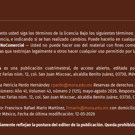
anto usted siga los términos de la licencia Bajo los siguientes términos:
ncia, e indicando si se han realizado cambios. Puede hacerlo en cualqui
.
NoComercial
— Usted no puede hacer uso del material con fines comer
s que restrinjan legalmente a otros hacer cualquier uso permitido por la
s
es una publicación cuatrimestral, de acceso abierto, editada por
Farías núm. 12, col. San Juan Mixcoac, alcaldía Benito Juárez, 03730, M
dia Patricia Pardo Hernández
cpardo@mora.edu.mx
Reservas de derechos a
o número: Año 41, Volumen 43, número 2 (125), mayo-agosto 2026. Respons
mez Farías núm. 12, col. San Juan Mixcoac, alcaldía Benito Juárez, 03730,
o: Francisco Rafael Marín Martínez,
frmarin@mora.edu.mx
con domicilio 
de México, Fecha de última modificación: 12-05-2026
mente reflejan la postura del editor de la publicación. Queda prohibida 