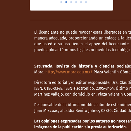
El licenciante no puede revocar estas libertades en t
manera adecuada, proporcionando un enlace a la lice
que usted o su uso tienen el apoyo del licenciante
puede aplicar términos legales ni medidas tecnológica
Secuencia
. Revista de historia y ciencias sociale
Mora.
http://www.mora.edu.mx/
Plaza Valentín Gómez 
Directora editorial y/o editor responsable: Dra. Clau
ISSN: 0186-0348. ISSN electrónico: 2395-8464. Últim
Martínez Vallejo, con domicilio en: Plaza Valentín Gó
Responsable de la última modificación de este númer
Juan Mixcoac, alcaldía Benito Juárez, 03730, Ciudad 
Las opiniones expresadas por los autores no necesaria
imágenes de la publicación sin previa autorización.