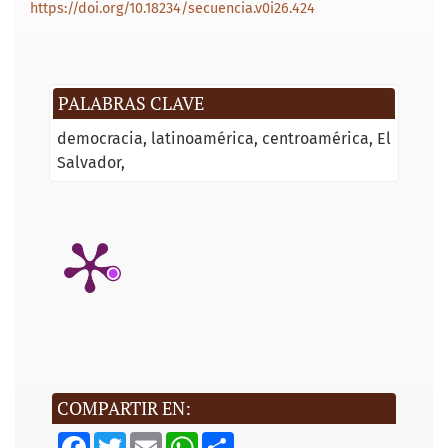
https://doi.org/10.18234/secuencia.v0i26.424
PALABRAS CLAVE
democracia
latinoamérica
centroamérica
El
Salvador
COMPARTIR EN:
F
T
E
W
S