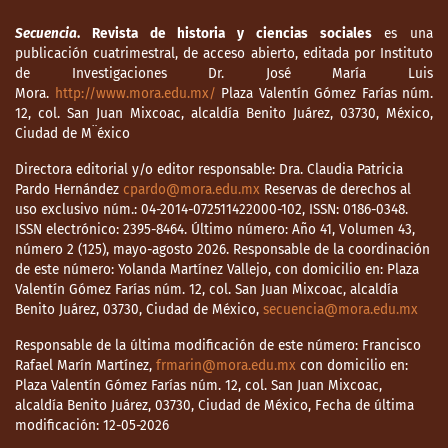
Secuencia
. Revista de historia y ciencias sociales
es una
publicación cuatrimestral, de acceso abierto, editada por Instituto
de Investigaciones Dr. José María Luis
Mora.
http://www.mora.edu.mx/
Plaza Valentín Gómez Farías núm.
12, col. San Juan Mixcoac, alcaldía Benito Juárez, 03730, México,
Ciudad de M¨éxico
Directora editorial y/o editor responsable: Dra. Claudia Patricia
Pardo Hernández
cpardo@mora.edu.mx
Reservas de derechos al
uso exclusivo núm.: 04-2014-072511422000-102, ISSN: 0186-0348.
ISSN electrónico: 2395-8464. Último número: Año 41, Volumen 43,
número 2 (125), mayo-agosto 2026. Responsable de la coordinación
de este número: Yolanda Martínez Vallejo, con domicilio en: Plaza
Valentín Gómez Farías núm. 12, col. San Juan Mixcoac, alcaldía
Benito Juárez, 03730, Ciudad de México,
secuencia@mora.edu.mx
Responsable de la última modificación de este número: Francisco
Rafael Marín Martínez,
frmarin@mora.edu.mx
con domicilio en:
Plaza Valentín Gómez Farías núm. 12, col. San Juan Mixcoac,
alcaldía Benito Juárez, 03730, Ciudad de México, Fecha de última
modificación: 12-05-2026