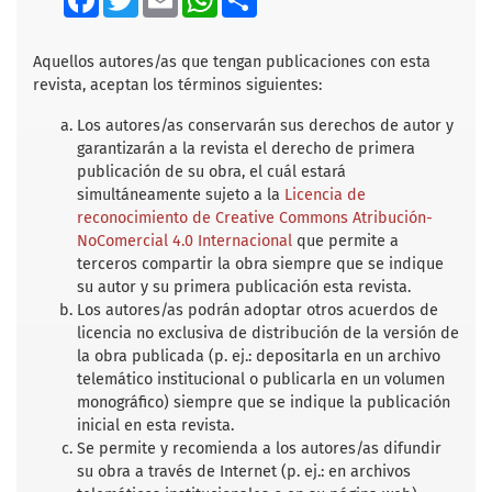
a
w
m
h
h
c
i
a
a
a
e
t
i
t
r
b
t
l
s
e
Aquellos autores/as que tengan publicaciones con esta
o
e
A
revista, aceptan los términos siguientes:
o
r
p
k
p
Los autores/as conservarán sus derechos de autor y
garantizarán a la revista el derecho de primera
publicación de su obra, el cuál estará
simultáneamente sujeto a la
Licencia de
reconocimiento de Creative Commons Atribución-
NoComercial 4.0 Internacional
que permite a
terceros compartir la obra siempre que se indique
su autor y su primera publicación esta revista.
Los autores/as podrán adoptar otros acuerdos de
licencia no exclusiva de distribución de la versión de
la obra publicada (p. ej.: depositarla en un archivo
telemático institucional o publicarla en un volumen
monográfico) siempre que se indique la publicación
inicial en esta revista.
Se permite y recomienda a los autores/as difundir
su obra a través de Internet (p. ej.: en archivos