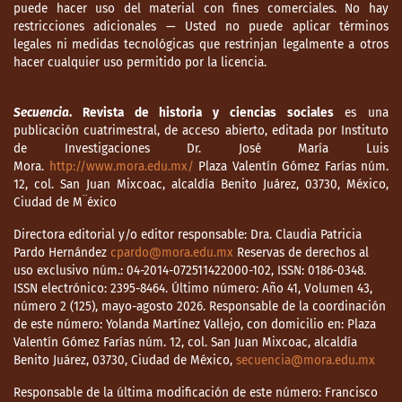
puede hacer uso del material con fines comerciales. No hay
restricciones adicionales — Usted no puede aplicar términos
legales ni medidas tecnológicas que restrinjan legalmente a otros
hacer cualquier uso permitido por la licencia.
Secuencia
. Revista de historia y ciencias sociales
es una
publicación cuatrimestral, de acceso abierto, editada por Instituto
de Investigaciones Dr. José María Luis
Mora.
http://www.mora.edu.mx/
Plaza Valentín Gómez Farías núm.
12, col. San Juan Mixcoac, alcaldía Benito Juárez, 03730, México,
Ciudad de M¨éxico
Directora editorial y/o editor responsable: Dra. Claudia Patricia
Pardo Hernández
cpardo@mora.edu.mx
Reservas de derechos al
uso exclusivo núm.: 04-2014-072511422000-102, ISSN: 0186-0348.
ISSN electrónico: 2395-8464. Último número: Año 41, Volumen 43,
número 2 (125), mayo-agosto 2026. Responsable de la coordinación
de este número: Yolanda Martínez Vallejo, con domicilio en: Plaza
Valentín Gómez Farías núm. 12, col. San Juan Mixcoac, alcaldía
Benito Juárez, 03730, Ciudad de México,
secuencia@mora.edu.mx
Responsable de la última modificación de este número: Francisco