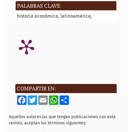
PALABRAS CLAVE
historia económica
latinoamérica
COMPARTIR EN:
F
T
E
W
S
a
w
m
h
h
c
i
a
a
a
e
t
i
t
r
b
t
l
s
e
Aquellos autores/as que tengan publicaciones con esta
o
e
A
revista, aceptan los términos siguientes:
o
r
p
k
p