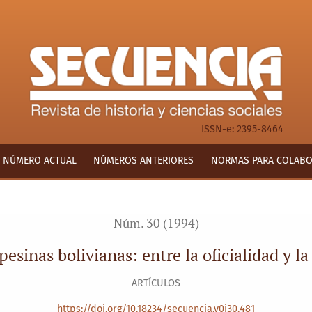
re la oficialidad y la autonomía (1964-1982)
ISSN-e: 2395-8464
NÚMERO ACTUAL
NÚMEROS ANTERIORES
NORMAS PARA COLAB
Núm. 30 (1994)
esinas bolivianas: entre la oficialidad y 
ARTÍCULOS
https://doi.org/10.18234/secuencia.v0i30.481