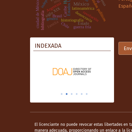
Estados Unidos
partidos políticos
prensa
mujer
ciudad de México
Argentina
México
Españ
latinoamérica
Caribe
siglo XIX
democracia
revolución
bibliografía
Brasil
género
historiografía
familia
Chile
Estado
guerra fría
INDEXADA
Env
El licenciante no puede revocar estas libertades en t
manera adecuada, proporcionando un enlace a la lice