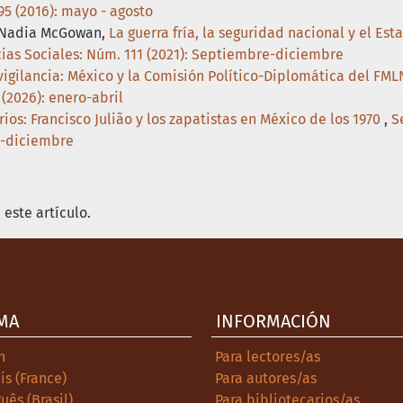
95 (2016): mayo - agosto
, Nadia McGowan,
La guerra fría, la seguridad nacional y el Es
cias Sociales: Núm. 111 (2021): Septiembre-diciembre
 vigilancia: México y la Comisión Político-Diplomática del FM
 (2026): enero-abril
ios: Francisco Julião y los zapatistas en México de los 1970
,
S
e-diciembre
este artículo.
MA
INFORMACIÓN
h
Para lectores/as
is (France)
Para autores/as
uês (Brasil)
Para bibliotecarios/as