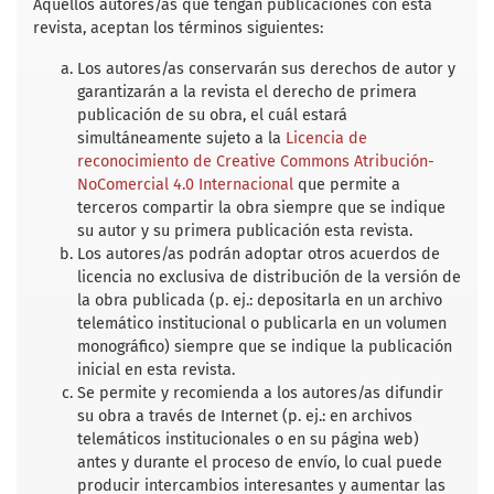
b
t
l
s
e
Aquellos autores/as que tengan publicaciones con esta
o
e
A
revista, aceptan los términos siguientes:
o
r
p
k
p
Los autores/as conservarán sus derechos de autor y
garantizarán a la revista el derecho de primera
publicación de su obra, el cuál estará
simultáneamente sujeto a la
Licencia de
reconocimiento de Creative Commons Atribución-
NoComercial 4.0 Internacional
que permite a
terceros compartir la obra siempre que se indique
su autor y su primera publicación esta revista.
Los autores/as podrán adoptar otros acuerdos de
licencia no exclusiva de distribución de la versión de
la obra publicada (p. ej.: depositarla en un archivo
telemático institucional o publicarla en un volumen
monográfico) siempre que se indique la publicación
inicial en esta revista.
Se permite y recomienda a los autores/as difundir
su obra a través de Internet (p. ej.: en archivos
telemáticos institucionales o en su página web)
antes y durante el proceso de envío, lo cual puede
producir intercambios interesantes y aumentar las