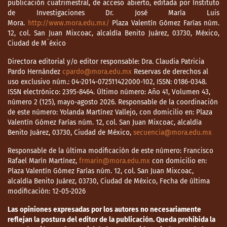
publicación cuatrimestral, de acceso abierto, editada por Instituto
de Investigaciones Dr. José María Luis
Mora.
http://www.mora.edu.mx/
Plaza Valentín Gómez Farías núm.
12, col. San Juan Mixcoac, alcaldía Benito Juárez, 03730, México,
Ciudad de M¨éxico
Directora editorial y/o editor responsable: Dra. Claudia Patricia
Pardo Hernández
cpardo@mora.edu.mx
Reservas de derechos al
uso exclusivo núm.: 04-2014-072511422000-102, ISSN: 0186-0348.
ISSN electrónico: 2395-8464. Último número: Año 41, Volumen 43,
número 2 (125), mayo-agosto 2026. Responsable de la coordinación
de este número: Yolanda Martínez Vallejo, con domicilio en: Plaza
Valentín Gómez Farías núm. 12, col. San Juan Mixcoac, alcaldía
Benito Juárez, 03730, Ciudad de México,
secuencia@mora.edu.mx
Responsable de la última modificación de este número: Francisco
Rafael Marín Martínez,
frmarin@mora.edu.mx
con domicilio en:
Plaza Valentín Gómez Farías núm. 12, col. San Juan Mixcoac,
alcaldía Benito Juárez, 03730, Ciudad de México, Fecha de última
modificación: 12-05-2026
Las opiniones expresadas por los autores no necesariamente
reflejan la postura del editor de la publicación. Queda prohibida la