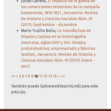
Julián Carrera,
El impacto de la guerra en
los comerciantes minoristas de la campaña
bonaerense, 1815-1821
,
Secuencia. Revista
de Historia y Ciencias Sociales: Núm. 81
(2011): Septiembre - diciembre
Mario Trujillo Bolio,
La manufactura de
hilados y tejidos en la historiografía
mexicana, siglos XVIII y XIX. Obrajes,
protoindustrias, empresariado y fábricas
textiles
,
Secuencia. Revista de Historia y
Ciencias Sociales: Núm. 97 (2017): Enero -
abril
<<
<
5
6
7
8
9
10
11
12
13
14
>
>>
También puede {advancedSearchLink} para este
artículo.