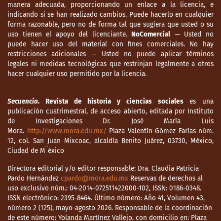
manera adecuada, proporcionando un enlace a la licencia, e
indicando si se han realizado cambios. Puede hacerlo en cualquier
forma razonable, pero no de forma tal que sugiera que usted o su
uso tienen el apoyo del licenciante.
NoComercial
— Usted no
puede hacer uso del material con fines comerciales. No hay
restricciones adicionales — Usted no puede aplicar términos
legales ni medidas tecnológicas que restrinjan legalmente a otros
hacer cualquier uso permitido por la licencia.
Secuencia
. Revista de historia y ciencias sociales
es una
publicación cuatrimestral, de acceso abierto, editada por Instituto
de Investigaciones Dr. José María Luis
Mora.
http://www.mora.edu.mx/
Plaza Valentín Gómez Farías núm.
12, col. San Juan Mixcoac, alcaldía Benito Juárez, 03730, México,
Ciudad de M¨éxico
Directora editorial y/o editor responsable: Dra. Claudia Patricia
Pardo Hernández
cpardo@mora.edu.mx
Reservas de derechos al
uso exclusivo núm.: 04-2014-072511422000-102, ISSN: 0186-0348.
ISSN electrónico: 2395-8464. Último número: Año 41, Volumen 43,
número 2 (125), mayo-agosto 2026. Responsable de la coordinación
de este número: Yolanda Martínez Vallejo, con domicilio en: Plaza