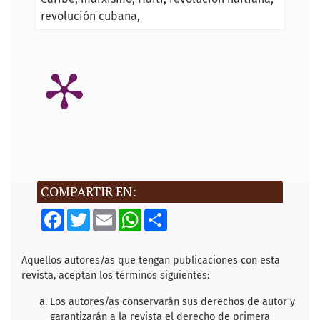
revolución cubana
COMPARTIR EN:
F
T
E
W
S
a
w
m
h
h
c
i
a
a
a
e
t
i
t
r
b
t
l
s
e
Aquellos autores/as que tengan publicaciones con esta
o
e
A
revista, aceptan los términos siguientes:
o
r
p
k
p
Los autores/as conservarán sus derechos de autor y
garantizarán a la revista el derecho de primera