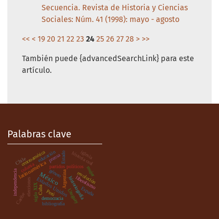
Secuencia. Revista de Historia y Ciencias
Sociales: Núm. 41 (1998): mayo - agosto
<<
<
19
20
21
22
23
24
25
26
27
28
>
>>
También puede {advancedSearchLink} para este
artículo.
Palabras clave
educación
iglesia
centroamérica
historia oral
Estado
prensa
Chile
latinoamérica
colonia
partidos políticos
mujer
género
independencia
Argentina
revolución
México
.
liberalismo
historiografía
Estados Unidos
elecciones
siglo XIX
Cuba
España
Uruguay
Perú
Caribe
democracia
bibliografía