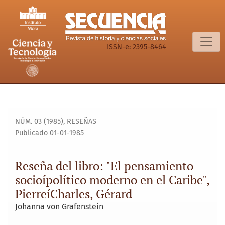
Reseña del libro: &quot;El pensamiento socioípolítico mode
ISSN-e: 2395-8464
NÚM. 03 (1985)
,
RESEÑAS
Publicado 01-01-1985
Reseña del libro: "El pensamiento
socioípolítico moderno en el Caribe",
PierreíCharles, Gérard
Johanna von Grafenstein