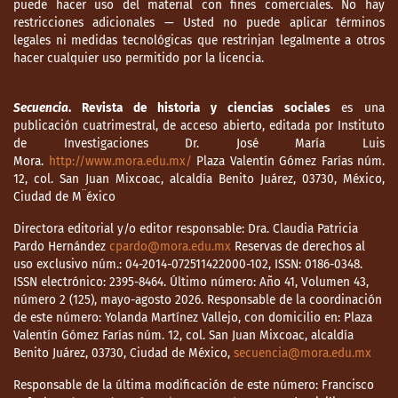
puede hacer uso del material con fines comerciales. No hay
restricciones adicionales — Usted no puede aplicar términos
legales ni medidas tecnológicas que restrinjan legalmente a otros
hacer cualquier uso permitido por la licencia.
Secuencia
. Revista de historia y ciencias sociales
es una
publicación cuatrimestral, de acceso abierto, editada por Instituto
de Investigaciones Dr. José María Luis
Mora.
http://www.mora.edu.mx/
Plaza Valentín Gómez Farías núm.
12, col. San Juan Mixcoac, alcaldía Benito Juárez, 03730, México,
Ciudad de M¨éxico
Directora editorial y/o editor responsable: Dra. Claudia Patricia
Pardo Hernández
cpardo@mora.edu.mx
Reservas de derechos al
uso exclusivo núm.: 04-2014-072511422000-102, ISSN: 0186-0348.
ISSN electrónico: 2395-8464. Último número: Año 41, Volumen 43,
número 2 (125), mayo-agosto 2026. Responsable de la coordinación
de este número: Yolanda Martínez Vallejo, con domicilio en: Plaza
Valentín Gómez Farías núm. 12, col. San Juan Mixcoac, alcaldía
Benito Juárez, 03730, Ciudad de México,
secuencia@mora.edu.mx
Responsable de la última modificación de este número: Francisco