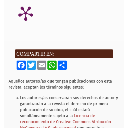
COMPARTIR EN:
F
T
E
W
S
a
w
m
h
h
c
i
a
a
a
e
t
i
t
r
b
t
l
s
e
Aquellos autores/as que tengan publicaciones con esta
o
e
A
revista, aceptan los términos siguientes:
o
r
p
k
p
Los autores/as conservarán sus derechos de autor y
garantizarán a la revista el derecho de primera
publicación de su obra, el cuál estará
simultáneamente sujeto a la
Licencia de
reconocimiento de Creative Commons Atribución-
NoComercial 4.0 Internacional
que permite a