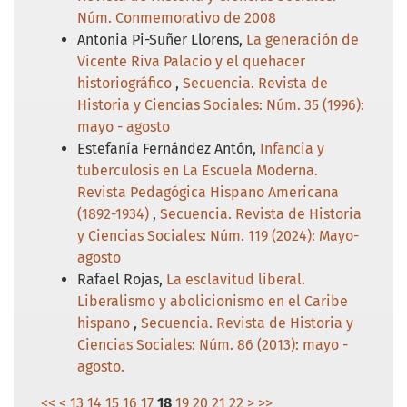
Núm. Conmemorativo de 2008
Antonia Pi-Suñer Llorens,
La generación de
Vicente Riva Palacio y el quehacer
historiográfico
,
Secuencia. Revista de
Historia y Ciencias Sociales: Núm. 35 (1996):
mayo - agosto
Estefanía Fernández Antón,
Infancia y
tuberculosis en La Escuela Moderna.
Revista Pedagógica Hispano Americana
(1892-1934)
,
Secuencia. Revista de Historia
y Ciencias Sociales: Núm. 119 (2024): Mayo-
agosto
Rafael Rojas,
La esclavitud liberal.
Liberalismo y abolicionismo en el Caribe
hispano
,
Secuencia. Revista de Historia y
Ciencias Sociales: Núm. 86 (2013): mayo -
agosto.
<<
<
13
14
15
16
17
18
19
20
21
22
>
>>