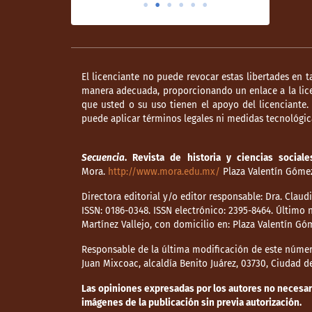
El licenciante no puede revocar estas libertades en t
manera adecuada, proporcionando un enlace a la lice
que usted o su uso tienen el apoyo del licenciante
puede aplicar términos legales ni medidas tecnológica
Secuencia
. Revista de historia y ciencias sociale
Mora.
http://www.mora.edu.mx/
Plaza Valentín Gómez 
Directora editorial y/o editor responsable: Dra. Clau
ISSN: 0186-0348. ISSN electrónico: 2395-8464. Últim
Martínez Vallejo, con domicilio en: Plaza Valentín Gó
Responsable de la última modificación de este númer
Juan Mixcoac, alcaldía Benito Juárez, 03730, Ciudad 
Las opiniones expresadas por los autores no necesaria
imágenes de la publicación sin previa autorización.