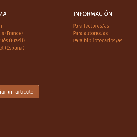
MA
INFORMACIÓN
h
Para lectores/as
is (France)
Para autores/as
uês (Brasil)
Para bibliotecarios/as
ol (España)
iar un artículo