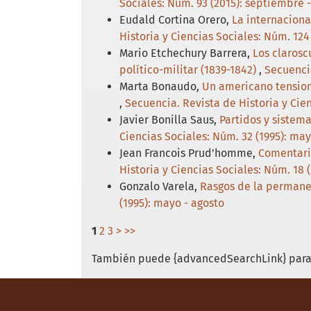
Sociales: Núm. 93 (2015): septiembre 
Eudald Cortina Orero,
La internacion
Historia y Ciencias Sociales: Núm. 124
Mario Etchechury Barrera,
Los clarosc
político-militar (1839-1842)
,
Secuencia
Marta Bonaudo,
Un americano tension
,
Secuencia. Revista de Historia y Cien
Javier Bonilla Saus,
Partidos y sistema
Ciencias Sociales: Núm. 32 (1995): may
Jean Francois Prud'homme,
Comentario
Historia y Ciencias Sociales: Núm. 18
Gonzalo Varela,
Rasgos de la permanen
(1995): mayo - agosto
1
2
3
>
>>
También puede {advancedSearchLink} para 