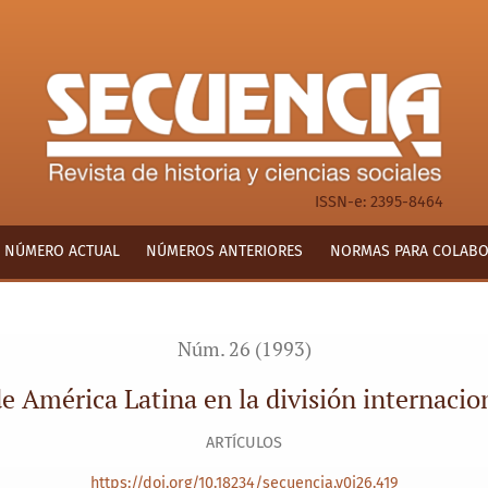
 internacional del trabajo
ISSN-e: 2395-8464
NÚMERO ACTUAL
NÚMEROS ANTERIORES
NORMAS PARA COLAB
Núm. 26 (1993)
de América Latina en la división internacion
ARTÍCULOS
https://doi.org/10.18234/secuencia.v0i26.419