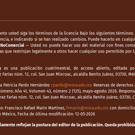
anto usted siga los términos de la licencia Bajo los siguientes términos:
ncia, e indicando si se han realizado cambios. Puede hacerlo en cualqui
.
NoComercial
— Usted no puede hacer uso del material con fines comer
s que restrinjan legalmente a otros hacer cualquier uso permitido por la
s
es una publicación cuatrimestral, de acceso abierto, editada por
Farías núm. 12, col. San Juan Mixcoac, alcaldía Benito Juárez, 03730, M
dia Patricia Pardo Hernández
cpardo@mora.edu.mx
Reservas de derechos a
o número: Año 41, Volumen 43, número 2 (125), mayo-agosto 2026. Respons
mez Farías núm. 12, col. San Juan Mixcoac, alcaldía Benito Juárez, 03730,
o: Francisco Rafael Marín Martínez,
frmarin@mora.edu.mx
con domicilio 
de México, Fecha de última modificación: 12-05-2026
mente reflejan la postura del editor de la publicación. Queda prohibida 