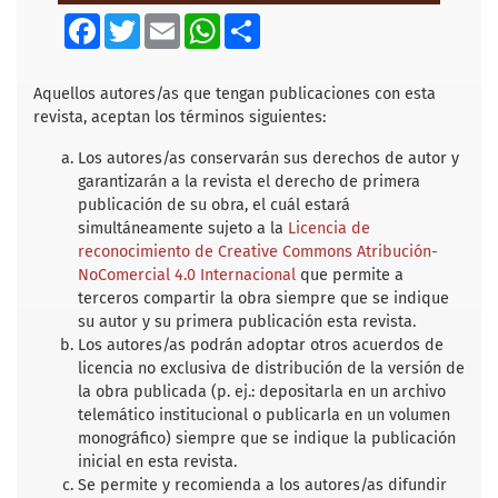
F
T
E
W
S
a
w
m
h
h
c
i
a
a
a
e
t
i
t
r
b
t
l
s
e
Aquellos autores/as que tengan publicaciones con esta
o
e
A
revista, aceptan los términos siguientes:
o
r
p
k
p
Los autores/as conservarán sus derechos de autor y
garantizarán a la revista el derecho de primera
publicación de su obra, el cuál estará
simultáneamente sujeto a la
Licencia de
reconocimiento de Creative Commons Atribución-
NoComercial 4.0 Internacional
que permite a
terceros compartir la obra siempre que se indique
su autor y su primera publicación esta revista.
Los autores/as podrán adoptar otros acuerdos de
licencia no exclusiva de distribución de la versión de
la obra publicada (p. ej.: depositarla en un archivo
telemático institucional o publicarla en un volumen
monográfico) siempre que se indique la publicación
inicial en esta revista.
Se permite y recomienda a los autores/as difundir