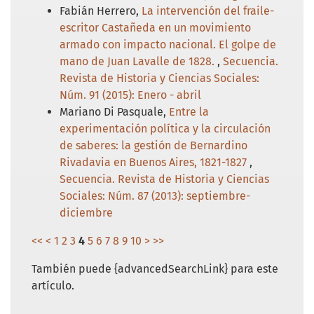
Fabián Herrero,
La intervención del fraile-
escritor Castañeda en un movimiento
armado con impacto nacional. El golpe de
mano de Juan Lavalle de 1828.
,
Secuencia.
Revista de Historia y Ciencias Sociales:
Núm. 91 (2015): Enero - abril
Mariano Di Pasquale,
Entre la
experimentación política y la circulación
de saberes: la gestión de Bernardino
Rivadavia en Buenos Aires, 1821-1827
,
Secuencia. Revista de Historia y Ciencias
Sociales: Núm. 87 (2013): septiembre-
diciembre
<<
<
1
2
3
4
5
6
7
8
9
10
>
>>
También puede {advancedSearchLink} para este
artículo.