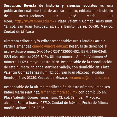
Secuencia
. Revista de historia y ciencias sociales
es una
publicación cuatrimestral, de acceso abierto, editada por Instituto
de Investigaciones Dr. José María Luis
Mora.
http://www.mora.edu.mx/
Plaza Valentín Gómez Farías núm.
12, col. San Juan Mixcoac, alcaldía Benito Juárez, 03730, México,
Ciudad de M¨éxico
Directora editorial y/o editor responsable: Dra. Claudia Patricia
Pardo Hernández
cpardo@mora.edu.mx
Reservas de derechos al
uso exclusivo núm.: 04-2014-072511422000-102, ISSN: 0186-0348.
ISSN electrónico: 2395-8464. Último número: Año 41, Volumen 43,
número 2 (125), mayo-agosto 2026. Responsable de la coordinación
de este número: Yolanda Martínez Vallejo, con domicilio en: Plaza
Valentín Gómez Farías núm. 12, col. San Juan Mixcoac, alcaldía
Benito Juárez, 03730, Ciudad de México,
secuencia@mora.edu.mx
Responsable de la última modificación de este número: Francisco
Rafael Marín Martínez,
frmarin@mora.edu.mx
con domicilio en:
Plaza Valentín Gómez Farías núm. 12, col. San Juan Mixcoac,
alcaldía Benito Juárez, 03730, Ciudad de México, Fecha de última
modificación: 12-05-2026