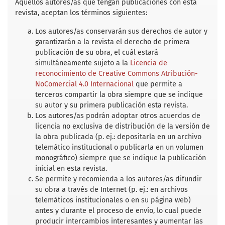
b
t
l
s
e
Aquellos autores/as que tengan publicaciones con esta
o
e
A
revista, aceptan los términos siguientes:
o
r
p
k
p
Los autores/as conservarán sus derechos de autor y
garantizarán a la revista el derecho de primera
publicación de su obra, el cuál estará
simultáneamente sujeto a la
Licencia de
reconocimiento de Creative Commons Atribución-
NoComercial 4.0 Internacional
que permite a
terceros compartir la obra siempre que se indique
su autor y su primera publicación esta revista.
Los autores/as podrán adoptar otros acuerdos de
licencia no exclusiva de distribución de la versión de
la obra publicada (p. ej.: depositarla en un archivo
telemático institucional o publicarla en un volumen
monográfico) siempre que se indique la publicación
inicial en esta revista.
Se permite y recomienda a los autores/as difundir
su obra a través de Internet (p. ej.: en archivos
telemáticos institucionales o en su página web)
antes y durante el proceso de envío, lo cual puede
producir intercambios interesantes y aumentar las