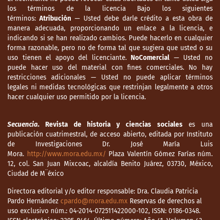
los términos de la licencia Bajo los siguientes
términos:
Atribución
— Usted debe darle crédito a esta obra de
manera adecuada, proporcionando un enlace a la licencia, e
indicando si se han realizado cambios. Puede hacerlo en cualquier
forma razonable, pero no de forma tal que sugiera que usted o su
uso tienen el apoyo del licenciante.
NoComercial
— Usted no
puede hacer uso del material con fines comerciales. No hay
restricciones adicionales — Usted no puede aplicar términos
legales ni medidas tecnológicas que restrinjan legalmente a otros
hacer cualquier uso permitido por la licencia.
Secuencia
. Revista de historia y ciencias sociales
es una
publicación cuatrimestral, de acceso abierto, editada por Instituto
de Investigaciones Dr. José María Luis
Mora.
http://www.mora.edu.mx/
Plaza Valentín Gómez Farías núm.
12, col. San Juan Mixcoac, alcaldía Benito Juárez, 03730, México,
Ciudad de M¨éxico
Directora editorial y/o editor responsable: Dra. Claudia Patricia
Pardo Hernández
cpardo@mora.edu.mx
Reservas de derechos al
uso exclusivo núm.: 04-2014-072511422000-102, ISSN: 0186-0348.