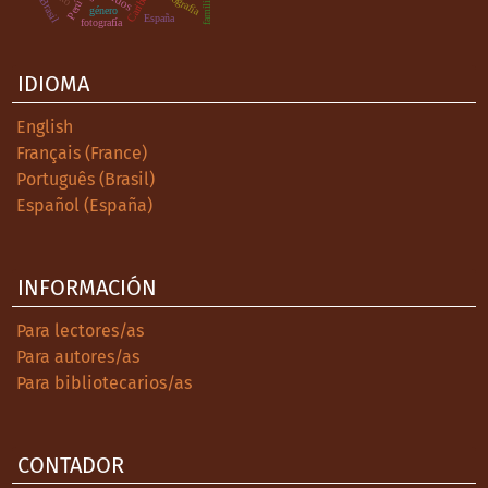
Caribe
familia
Brasil
Perú
género
España
fotografía
IDIOMA
English
Français (France)
Português (Brasil)
Español (España)
INFORMACIÓN
Para lectores/as
Para autores/as
Para bibliotecarios/as
CONTADOR