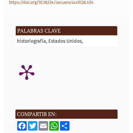
https://doi.org/10.18234/secuencia.v0i28.454
PALABRAS CLAVE
historiografía
Estados Unidos
COMPARTIR EN:
F
T
E
W
S
a
w
m
h
h
c
i
a
a
a