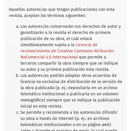
e
t
i
t
r
b
t
l
s
e
Aquellos autores/as que tengan publicaciones con esta
o
e
A
revista, aceptan los términos siguientes:
o
r
p
k
p
Los autores/as conservarán sus derechos de autor y
garantizarán a la revista el derecho de primera
publicación de su obra, el cuál estará
simultáneamente sujeto a la
Licencia de
reconocimiento de Creative Commons Atribución-
NoComercial 4.0 Internacional
que permite a
terceros compartir la obra siempre que se indique
su autor y su primera publicación esta revista.
Los autores/as podrán adoptar otros acuerdos de
licencia no exclusiva de distribución de la versión de
la obra publicada (p. ej.: depositarla en un archivo
telemático institucional o publicarla en un volumen
monográfico) siempre que se indique la publicación
inicial en esta revista.
Se permite y recomienda a los autores/as difundir
su obra a través de Internet (p. ej.: en archivos
telemáticos institucionales o en su página web)
antes y durante el proceso de envío, lo cual puede