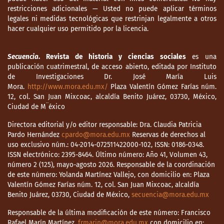
restricciones adicionales — Usted no puede aplicar términos
legales ni medidas tecnológicas que restrinjan legalmente a otros
hacer cualquier uso permitido por la licencia.
Secuencia
. Revista de historia y ciencias sociales
es una
publicación cuatrimestral, de acceso abierto, editada por Instituto
de Investigaciones Dr. José María Luis
Mora.
http://www.mora.edu.mx/
Plaza Valentín Gómez Farías núm.
12, col. San Juan Mixcoac, alcaldía Benito Juárez, 03730, México,
Ciudad de M¨éxico
Directora editorial y/o editor responsable: Dra. Claudia Patricia
Pardo Hernández
cpardo@mora.edu.mx
Reservas de derechos al
uso exclusivo núm.: 04-2014-072511422000-102, ISSN: 0186-0348.
ISSN electrónico: 2395-8464. Último número: Año 41, Volumen 43,
número 2 (125), mayo-agosto 2026. Responsable de la coordinación
de este número: Yolanda Martínez Vallejo, con domicilio en: Plaza
Valentín Gómez Farías núm. 12, col. San Juan Mixcoac, alcaldía
Benito Juárez, 03730, Ciudad de México,
secuencia@mora.edu.mx
Responsable de la última modificación de este número: Francisco
Rafael Marín Martínez,
frmarin@mora.edu.mx
con domicilio en: