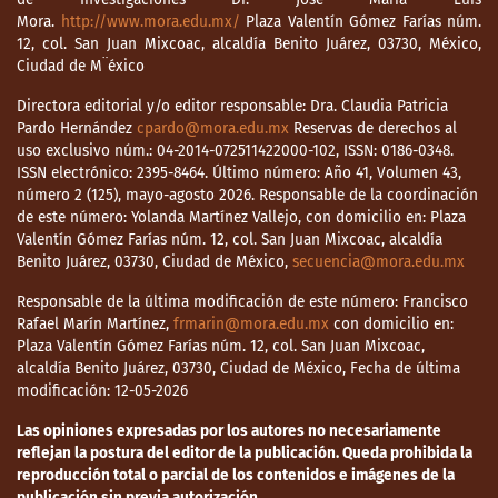
Mora.
http://www.mora.edu.mx/
Plaza Valentín Gómez Farías núm.
12, col. San Juan Mixcoac, alcaldía Benito Juárez, 03730, México,
Ciudad de M¨éxico
Directora editorial y/o editor responsable: Dra. Claudia Patricia
Pardo Hernández
cpardo@mora.edu.mx
Reservas de derechos al
uso exclusivo núm.: 04-2014-072511422000-102, ISSN: 0186-0348.
ISSN electrónico: 2395-8464. Último número: Año 41, Volumen 43,
número 2 (125), mayo-agosto 2026. Responsable de la coordinación
de este número: Yolanda Martínez Vallejo, con domicilio en: Plaza
Valentín Gómez Farías núm. 12, col. San Juan Mixcoac, alcaldía
Benito Juárez, 03730, Ciudad de México,
secuencia@mora.edu.mx
Responsable de la última modificación de este número: Francisco
Rafael Marín Martínez,
frmarin@mora.edu.mx
con domicilio en:
Plaza Valentín Gómez Farías núm. 12, col. San Juan Mixcoac,
alcaldía Benito Juárez, 03730, Ciudad de México, Fecha de última
modificación: 12-05-2026
Las opiniones expresadas por los autores no necesariamente
reflejan la postura del editor de la publicación. Queda prohibida la
reproducción total o parcial de los contenidos e imágenes de la
publicación sin previa autorización.