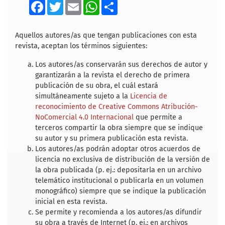
F
T
E
W
S
a
w
m
h
h
c
i
a
a
a
e
t
i
t
r
b
t
l
s
e
Aquellos autores/as que tengan publicaciones con esta
o
e
A
revista, aceptan los términos siguientes:
o
r
p
k
p
Los autores/as conservarán sus derechos de autor y
garantizarán a la revista el derecho de primera
publicación de su obra, el cuál estará
simultáneamente sujeto a la
Licencia de
reconocimiento de Creative Commons Atribución-
NoComercial 4.0 Internacional
que permite a
terceros compartir la obra siempre que se indique
su autor y su primera publicación esta revista.
Los autores/as podrán adoptar otros acuerdos de
licencia no exclusiva de distribución de la versión de
la obra publicada (p. ej.: depositarla en un archivo
telemático institucional o publicarla en un volumen
monográfico) siempre que se indique la publicación
inicial en esta revista.
Se permite y recomienda a los autores/as difundir
su obra a través de Internet (p. ej.: en archivos