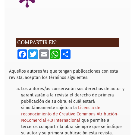
COMPARTIR EN:
F
T
E
W
S
a
w
m
h
h
c
i
a
a
a
e
t
i
t
r
b
t
l
s
e
Aquellos autores/as que tengan publicaciones con esta
o
e
A
revista, aceptan los términos siguientes:
o
r
p
k
p
Los autores/as conservarán sus derechos de autor y
garantizarán a la revista el derecho de primera
publicación de su obra, el cuál estará
simultáneamente sujeto a la
Licencia de
reconocimiento de Creative Commons Atribución-
NoComercial 4.0 Internacional
que permite a
terceros compartir la obra siempre que se indique
su autor y su primera publicación esta revista.