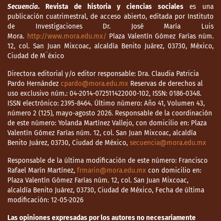
Secuencia
. Revista de historia y ciencias sociales
es una
publicación cuatrimestral, de acceso abierto, editada por Instituto
de Investigaciones Dr. José María Luis
Mora.
http://www.mora.edu.mx/
Plaza Valentín Gómez Farías núm.
12, col. San Juan Mixcoac, alcaldía Benito Juárez, 03730, México,
Ciudad de M¨éxico
Directora editorial y/o editor responsable: Dra. Claudia Patricia
Pardo Hernández
cpardo@mora.edu.mx
Reservas de derechos al
uso exclusivo núm.: 04-2014-072511422000-102, ISSN: 0186-0348.
ISSN electrónico: 2395-8464. Último número: Año 41, Volumen 43,
número 2 (125), mayo-agosto 2026. Responsable de la coordinación
de este número: Yolanda Martínez Vallejo, con domicilio en: Plaza
Valentín Gómez Farías núm. 12, col. San Juan Mixcoac, alcaldía
Benito Juárez, 03730, Ciudad de México,
secuencia@mora.edu.mx
Responsable de la última modificación de este número: Francisco
Rafael Marín Martínez,
frmarin@mora.edu.mx
con domicilio en:
Plaza Valentín Gómez Farías núm. 12, col. San Juan Mixcoac,
alcaldía Benito Juárez, 03730, Ciudad de México, Fecha de última
modificación: 12-05-2026
Las opiniones expresadas por los autores no necesariamente